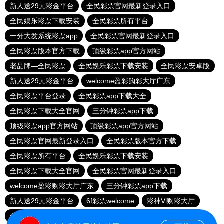
新人送29元彩金平台
全民彩票官网最新登录入口
全民娱乐彩票下载安装
全民彩票所有平台
一分大发系统彩票app
全民彩票官网最新登录入口
全民彩票版本官方下载
顶级彩票app官方网站
老品牌—全民彩票
全民娱乐彩票下载安装
全民彩票安卓版
新人送29元彩金平台
welcome盈彩购彩大厅广东
全民彩票平台登录
全民彩票app下载大全
全民彩票下载大全官网
三分钟彩票app下载
顶级彩票app官方网站
顶级彩票app官方网站
全民彩票官网最新登录入口
全民彩票版本官方下载
全民彩票所有平台
全民娱乐彩票下载安装
全民彩票下载大全官网
全民彩票官网最新登录入口
welcome盈彩购彩大厅广东
三分钟彩票app下载
新人送29元彩金平台
6f彩票welcome
彩神Vl购彩大厅
全民彩票官网app下载安装
全民彩票所有平台