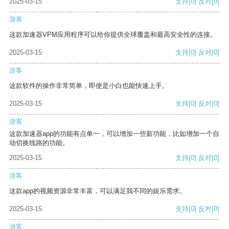
2025-03-15
支持
[0]
反对
[0]
游客
这款加速器VPM应用程序可以给你提供全球覆盖和最高安全性的连接。
2025-03-15
支持
[0]
反对
[0]
游客
这款软件的操作非常简单，即使是小白也能快速上手。
2025-03-15
支持
[0]
反对
[0]
游客
这款加速器app的功能有点单一，可以增加一些新功能，比如增加一个自
动切换线路的功能。
2025-03-15
支持
[0]
反对
[0]
游客
这款app的视频资源非常丰富，可以满足我不同的娱乐需求。
2025-03-15
支持
[0]
反对
[0]
游客