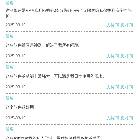
游客
这款加速器VPM应用程序已经为我们带来了无限的隐私保护和安全性保
护。
2025-03-15
支持
[0]
反对
[0]
游客
这款软件简直是神器，解决了我所有问题。
2025-03-15
支持
[0]
反对
[0]
游客
这款软件的功能非常强大，可以满足我日常使用的需求。
2025-03-15
支持
[0]
反对
[0]
游客
这个软件很好用
2025-03-15
支持
[0]
反对
[0]
游客
这款app就像我的私人导游，带我领略世界各地的美景。