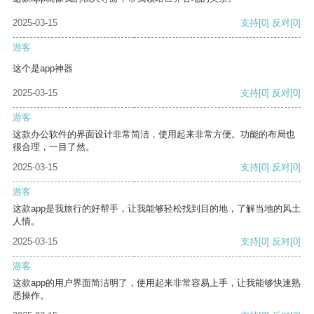
2025-03-15
支持
[0]
反对
[0]
游客
这个是app神器
2025-03-15
支持
[0]
反对
[0]
游客
这款办公软件的界面设计非常简洁，使用起来非常方便。功能的布局也
很合理，一目了然。
2025-03-15
支持
[0]
反对
[0]
游客
这款app是我旅行的好帮手，让我能够轻松找到目的地，了解当地的风土
人情。
2025-03-15
支持
[0]
反对
[0]
游客
这款app的用户界面简洁明了，使用起来非常容易上手，让我能够快速熟
悉操作。