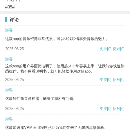
#39#
评论
游客
这款app的音乐资源非常优质，可以让我尽情享受音乐的魅力。
2025-06-25
支持
[0]
反对
[0]
游客
这款app的用户界面简洁明了，使用起来非常容易上手，让我能够快速熟
悉操作。我不用看说明书，就可以轻松使用这款app。
2025-06-25
支持
[0]
反对
[0]
游客
这款软件简直是神器，解决了我所有问题。
2025-06-25
支持
[0]
反对
[0]
游客
这款加速器VPM应用程序已经为我们带来了无限的流畅体验。