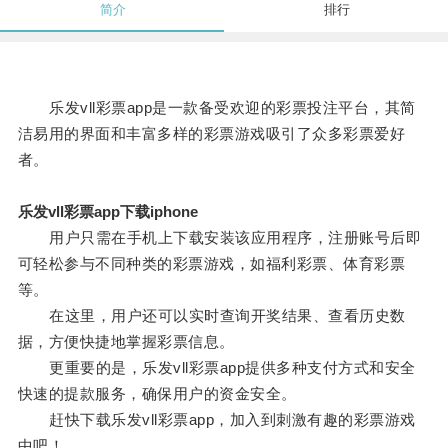
简介
排行
乐发vll彩票app是一款备受欢迎的彩票投注平台，其简
洁易用的界面和丰富多样的彩票游戏吸引了众多彩票爱好
者。
乐发vll彩票app下载iphone
用户只需在手机上下载安装该应用程序，注册账号后即
可轻松参与不同种类的彩票游戏，如福利彩票、体育彩票
等。
在这里，用户还可以实时查询开奖结果、查看历史数
据，方便快捷地掌握彩票信息。
更重要的是，乐发vll彩票app提供多种支付方式和安全
快速的提款服务，确保用户的资金安全。
赶快下载乐发vll彩票app，加入到刺激有趣的彩票游戏
中吧！。