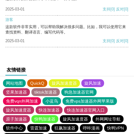
2025-03-01
支持
[0]
反对
[0]
游客
这款软件非常实用，可以帮助我解决很多问题。比如，我可以使用它来
查找资料、翻译语言、编写代码等。
2025-03-01
支持
[0]
反对
[0]
友情链接
网站地图
QuickQ
旋风加速度器
旋风加速
坚果加速器
tiktok加速器
狗急加速器官网
免费vqn外网加速
小蓝鸟
免费vps加速器外网苹果版
旋风加速度器
快连加速器
快连加速器官网入口
原子加速器
快鸭加速器
旋风加速度器
外网网址导航
软件中心
雷霆加速
狂飙加速器
哔咔漫画
快鸭VPN