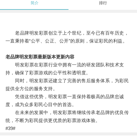
简介
排行
老品牌明发彩票创立于上个世纪，至今已有百年历史，
一直秉持着“公平、公正、公开”的原则，保证彩民的利益。
老品牌明发彩票最新版本更新内容
明发彩票在彩票行业中拥有一流的研发团队和技术支
持，确保了彩票游戏的公平性和透明度。
同时，明发彩票还建立了完善的售后服务体系，为彩民
提供全方位的服务支持。
凭借这些优势，明发彩票一直保持着极高的品牌忠诚
度，成为众多彩民心目中的首选。
在未来的发展中，明发彩票将继续传承老品牌的优良传
统，不断为彩民提供更优质的彩票游戏体验。
#39#