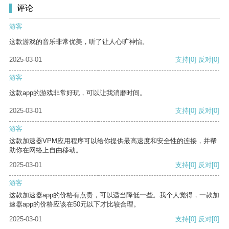
评论
游客
这款游戏的音乐非常优美，听了让人心旷神怡。
2025-03-01
支持
[0]
反对
[0]
游客
这款app的游戏非常好玩，可以让我消磨时间。
2025-03-01
支持
[0]
反对
[0]
游客
这款加速器VPM应用程序可以给你提供最高速度和安全性的连接，并帮
助你在网络上自由移动。
2025-03-01
支持
[0]
反对
[0]
游客
这款加速器app的价格有点贵，可以适当降低一些。我个人觉得，一款加
速器app的价格应该在50元以下才比较合理。
2025-03-01
支持
[0]
反对
[0]