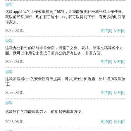
游客
这款app让我的工作效率提高了50%，让我能够更轻松地完成工作任务。
我以前经常加班，现在有了这个app，我可以提前下班，有更多的时间陪
伴家人。
2025-03-01
支持
[0]
反对
[0]
游客
这款办公软件的功能非常全面，涵盖了文档、表格、演示文稿等各个方
面。我可以使用它来完成日常办公的所有任务，非常方便。
2025-03-01
支持
[0]
反对
[0]
游客
这款加速器app的安全性有待提高，可以加强防护措施，比如增加双重验
证。
2025-03-01
支持
[0]
反对
[0]
游客
这款软件的功能非常强大，使用起来非常方便。
2025-03-01
支持
[0]
反对
[0]