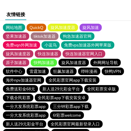
友情链接
网站地图
QuickQ
旋风加速度器
旋风加速
坚果加速器
tiktok加速器
狗急加速器官网
免费vqn外网加速
小蓝鸟
免费vps加速器外网苹果版
旋风加速度器
快连加速器
快连加速器官网入口
原子加速器
快鸭加速器
旋风加速度器
外网网址导航
软件中心
雷霆加速
狂飙加速器
哔咔漫画
快鸭VPN
海外npv加速器官网
全民彩票官网app下载安装
免费送彩金68元
新人送29元彩金平台
全民彩票安卓版
下载全民彩票
全民彩票app下载安装安卓
一分大发系统彩票app
三分钟彩票app下载
一分大发系统彩票app
6f彩票welcome
新人送29元彩金平台
全民彩票官网最新登录入口